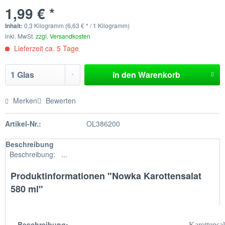
1,99 € *
Inhalt:
0.3 Kilogramm (6,63 € * / 1 Kilogramm)
inkl. MwSt.
zzgl. Versandkosten
Lieferzeit ca. 5 Tage
In den
Warenkorb
Merken
Bewerten
Artikel-Nr.:
OL386200
Beschreibung
Beschreibung: ...
Produktinformationen "Nowka Karottensalat
580 ml"
Beschreibung:
Karottensal