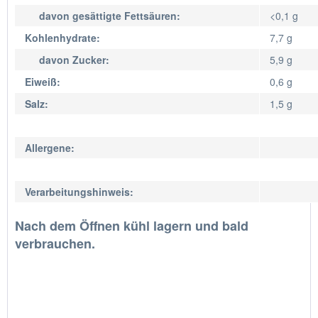
davon gesättigte Fettsäuren:
<0,1 g
Kohlenhydrate:
7,7 g
davon Zucker:
5,9 g
Eiweiß:
0,6 g
Salz:
1,5 g
Allergene:
Verarbeitungshinweis:
Nach dem Öffnen kühl lagern und bald
verbrauchen.