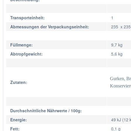
Transporteinheit:
1
Abmessungen der Verpackungseinheit:
235 x 23
Füllmenge:
9,7 kg
Abtropfgewicht:
5,6 kg
Gurken, Bra
Zutaten:
Konservieru
Durchschnittliche Nährwerte / 100g:
Energie:
49 kJ (12 
Fett:
0,1 g