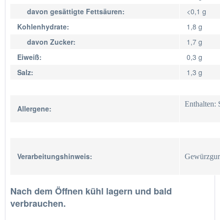
davon gesättigte Fettsäuren:
<0,1 g
Kohlenhydrate:
1,8 g
davon Zucker:
1,7 g
Eiweiß:
0,3 g
Salz:
1,3 g
Enthalten: 
Allergene:
Verarbeitungshinweis:
Gewürzgurk
Nach dem Öffnen kühl lagern und bald
verbrauchen.