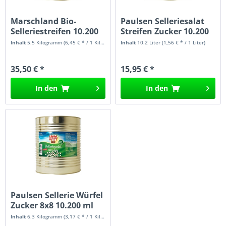
Marschland Bio-
Paulsen Selleriesalat
Selleriestreifen 10.200
Streifen Zucker 10.200
ml
ml
Inhalt
5.5 Kilogramm
(6,45 € * / 1 Kilogramm)
Inhalt
10.2 Liter
(1,56 € * / 1 Liter)
35,50 € *
15,95 € *
In den
In den
Paulsen Sellerie Würfel
Zucker 8x8 10.200 ml
Inhalt
6.3 Kilogramm
(3,17 € * / 1 Kilogramm)