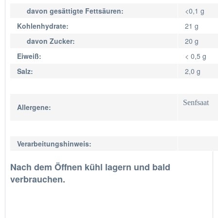
davon gesättigte Fettsäuren:
<0,1 g
Kohlenhydrate:
21 g
davon Zucker:
20 g
Eiweiß:
< 0,5 g
Salz:
2,0 g
Senfsaat
Allergene:
Verarbeitungshinweis:
Nach dem Öffnen kühl lagern und bald
verbrauchen.