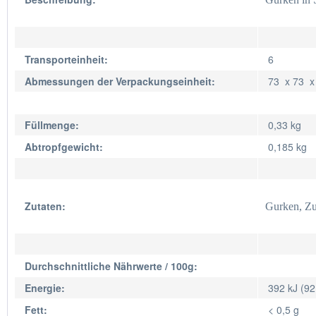
Transporteinheit:
6
Abmessungen der Verpackungseinheit:
73 x 73 
Füllmenge:
0,33 kg
Abtropfgewicht:
0,185 kg
Zutaten:
Gurken, Zu
Durchschnittliche Nährwerte / 100g:
Energie:
392 kJ (92
Fett:
< 0,5 g