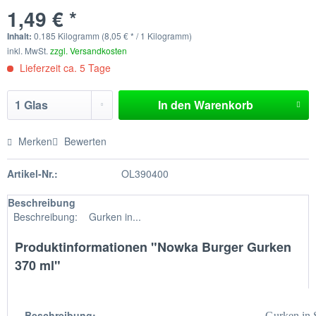
1,49 € *
Inhalt:
0.185 Kilogramm (8,05 € * / 1 Kilogramm)
inkl. MwSt.
zzgl. Versandkosten
Lieferzeit ca. 5 Tage
In den
Warenkorb
Merken
Bewerten
Artikel-Nr.:
OL390400
Beschreibung
Beschreibung: Gurken in...
Produktinformationen "Nowka Burger Gurken
370 ml"
Beschreibung:
Gurken in S