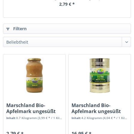
2,79 € *
Filtern
Marschland Bio-
Marschland Bio-
Apfelmark ungesüßt
Apfelmark ungesüßt
720 ml
4.250 ml
Inhalt
0.7 Kilogramm
(3,99 € * / 1 Kilogramm)
Inhalt
4.2 Kilogramm
(4,04 € * / 1 Kilogramm)
2,79 € *
16,95 € *