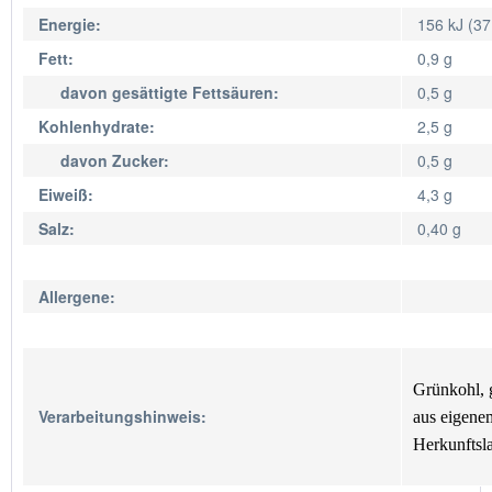
Energie:
156 kJ (37
Fett:
0,9 g
davon gesättigte Fettsäuren:
0,5 g
Kohlenhydrate:
2,5 g
davon Zucker:
0,5 g
Eiweiß:
4,3 g
Salz:
0,40 g
Allergene:
Grünkohl, 
Verarbeitungshinweis:
aus eigenem
Herkunftsl