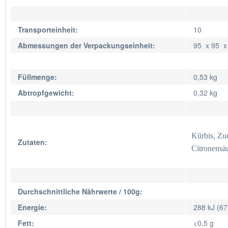
Transporteinheit:
10
Abmessungen der Verpackungseinheit:
95 x 95 
Füllmenge:
0,53 kg
Abtropfgewicht:
0,32 kg
Kürbis, Zuc
Zutaten:
Citronensä
Durchschnittliche Nährwerte / 100g:
Energie:
288 kJ (67
Fett:
<0,5 g