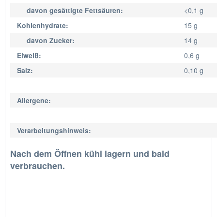
davon gesättigte Fettsäuren:
<0,1 g
Kohlenhydrate:
15 g
davon Zucker:
14 g
Eiweiß:
0,6 g
Salz:
0,10 g
Allergene:
Verarbeitungshinweis:
Nach dem Öffnen kühl lagern und bald
verbrauchen.