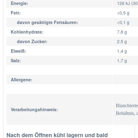
Energie:
126 kJ (30
Fett:
<0,5 g
davon gesättigte Fettsäuren:
<0,1 g
Kohlenhydrate:
7,8 g
davon Zucker:
2,5 g
Eiweiß:
1,4 g
Salz:
1,7 g
Allergene:
Blanchierte
Verarbeitungshinweis:
Behältnis, 
Nach dem Öffnen kühl lagern und bald