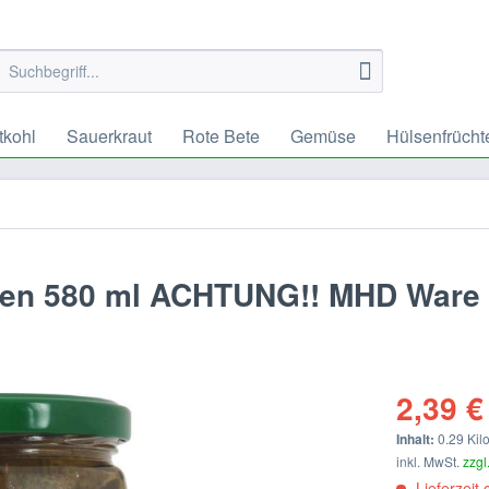
tkohl
Sauerkraut
Rote Bete
Gemüse
Hülsenfrücht
rken 580 ml ACHTUNG!! MHD Ware
2,39 €
Inhalt:
0.29 Kil
inkl. MwSt.
zzgl
Lieferzeit 