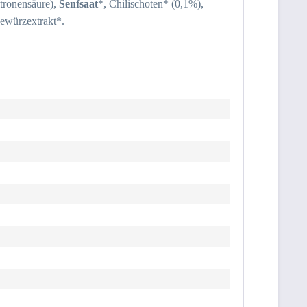
itronensäure),
Senfsaat
*, Chilischoten* (0,1%),
Gewürzextrakt*.