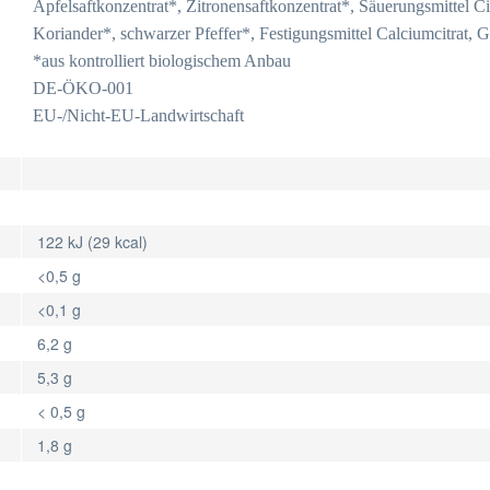
Apfelsaftkonzentrat*, Zitronensaftkonzentrat*, Säuerungsmittel C
Koriander*, schwarzer Pfeffer*, Festigungsmittel Calciumcitrat, 
*aus kontrolliert biologischem Anbau
DE-ÖKO-001
EU-/Nicht-EU-Landwirtschaft
122 kJ (29 kcal)
<0,5 g
<0,1 g
6,2 g
5,3 g
< 0,5 g
1,8 g