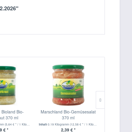
2.2026"
 Bioland Bio-
Marschland Bio-Gemüsesalat
Marschlan
aut 370 ml
370 ml
Gewürzgu
amm
(5,64 € * / 1 Kilogramm)
Inhalt
0.19 Kilogramm
(12,58 € * / 1 Kilogramm)
Inhalt
0.36 Kilog
9 € *
2,39 € *
4,