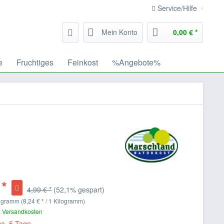
Service/Hilfe
Mein Konto
0,00 € *
e
Fruchtiges
Feinkost
%Angebote%
 *
4,99 € *
(52,1% gespart)
ogramm (8,24 € * / 1 Kilogramm)
. Versandkosten
ca. 5 Tage