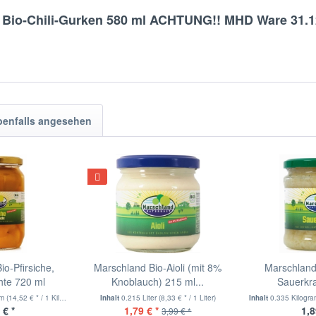
d Bio-Chili-Gurken 580 ml ACHTUNG!! MHD Ware 31.1
benfalls angesehen
o-Pfirsiche,
Marschland Bio-Aioli (mit 8%
Marschland
hte 720 ml
Knoblauch) 215 ml...
Sauerkr
mm
(14,52 € * / 1 Kilogramm)
Inhalt
0.215 Liter
(8,33 € * / 1 Liter)
Inhalt
0.335 Kilogr
 € *
1,79 € *
1,8
3,99 € *