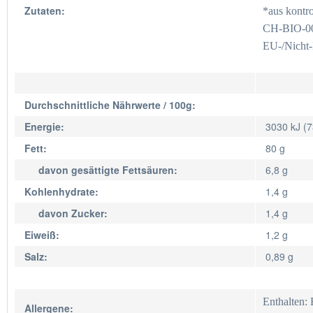
Zutaten:
*aus kontr
CH-BIO-0
EU-/Nicht
Durchschnittliche Nährwerte / 100g:
Energie:
3030 kJ (7
Fett:
80 g
davon gesättigte Fettsäuren:
6,8 g
Kohlenhydrate:
1,4 g
davon Zucker:
1,4 g
Eiweiß:
1,2 g
Salz:
0,89 g
Enthalten: 
Allergene: