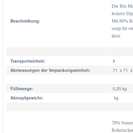
Die Bio May
leckere Dip
Beschreibung:
Mit 80% Bi
sorgt für e
lässt.
Transporteinheit:
6
Abmessungen der Verpackungseinheit:
71 x 71 
Füllmenge:
0,25 kg
Abtropfgewicht:
kg
78%
Sonne
Rohrzucker