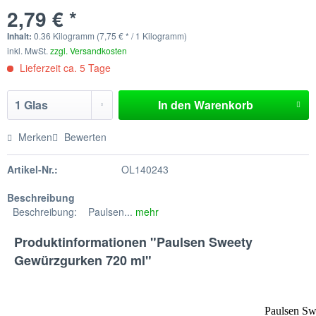
2,79 € *
Inhalt:
0.36 Kilogramm (7,75 € * / 1 Kilogramm)
inkl. MwSt.
zzgl. Versandkosten
Lieferzeit ca. 5 Tage
In den
Warenkorb
Merken
Bewerten
Artikel-Nr.:
OL140243
Beschreibung
Beschreibung: Paulsen...
mehr
Produktinformationen "Paulsen Sweety
Gewürzgurken 720 ml"
Paulsen Swe