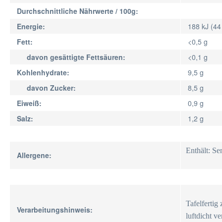
Durchschnittliche Nährwerte / 100g:
Energie:
188 kJ (44
Fett:
<0,5 g
davon gesättigte Fettsäuren:
<0,1 g
Kohlenhydrate:
9,5 g
davon Zucker:
8,5 g
Eiweiß:
0,9 g
Salz:
1,2 g
Enthält: Se
Allergene:
Tafelfertig
Verarbeitungshinweis:
luftdicht v