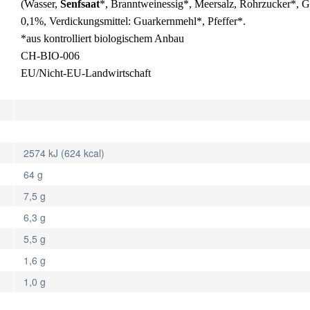
(Wasser,
Senfsaat
*, Branntweinessig*, Meersalz, Rohrzucker*, G
0,1%, Verdickungsmittel: Guarkernmehl*, Pfeffer*.
*aus kontrolliert biologischem Anbau
CH-BIO-006
EU/Nicht-EU-Landwirtschaft
2574 kJ (624 kcal)
64 g
7,5 g
6,3 g
5,5 g
1,6 g
1,0 g