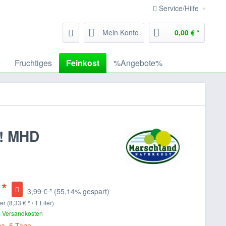
Service/Hilfe
Mein Konto
0,00 € *
e
Fruchtiges
Feinkost
%Angebote%
!! MHD
 *
3,99 € *
(55,14% gespart)
er (8,33 € * / 1 Liter)
. Versandkosten
ca. 5 Tage