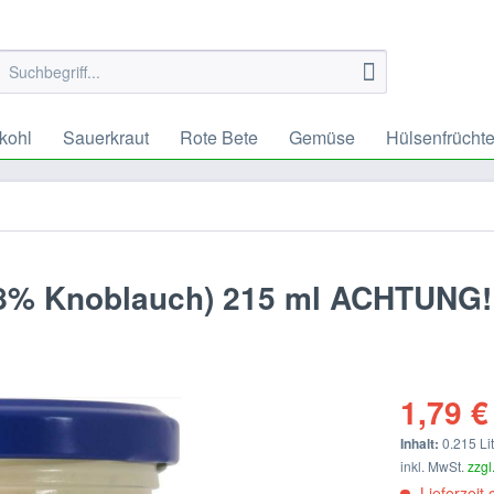
kohl
Sauerkraut
Rote Bete
Gemüse
Hülsenfrücht
t 8% Knoblauch) 215 ml ACHTUNG
1,79 €
Inhalt:
0.215 Lit
inkl. MwSt.
zzgl
Lieferzeit 