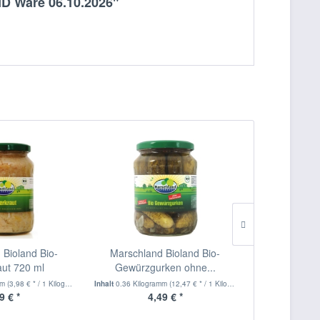
HD Ware 06.10.2026"
 Bioland Bio-
Marschland Bioland Bio-
Marschland B
aut 720 ml
Gewürzgurken ohne...
in Tomate
mm
(3,98 € * / 1 Kilogramm)
Inhalt
0.36 Kilogramm
(12,47 € * / 1 Kilogramm)
Inhalt
0.35 Kilog
9 € *
4,49 € *
1,19 