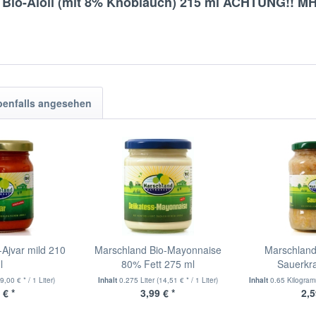
 Bio-Aioli (mit 8% Knoblauch) 215 ml ACHTUNG!! M
benfalls angesehen
Ajvar mild 210
Marschland Bio-Mayonnaise
Marschland
l
80% Fett 275 ml
Sauerkr
9,00 € * / 1 Liter)
Inhalt
0.275 Liter
(14,51 € * / 1 Liter)
Inhalt
0.65 Kilogra
 € *
3,99 € *
2,5