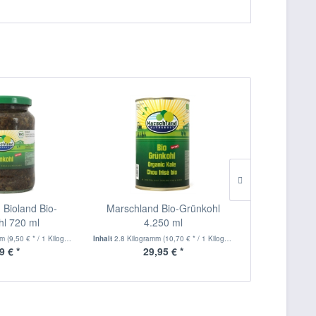
 Bioland Bio-
Marschland Bio-Grünkohl
Marschland B
hl 720 ml
4.250 ml
3.
mm
(9,50 € * / 1 Kilogramm)
Inhalt
2.8 Kilogramm
(10,70 € * / 1 Kilogramm)
Inhalt
1.9 Kilogr
9 € *
29,95 € *
14