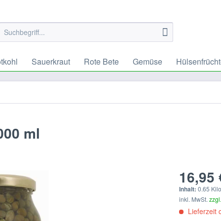
tkohl
Sauerkraut
Rote Bete
Gemüse
Hülsenfrüch
000 ml
16,95 
Inhalt:
0.65 Kil
inkl. MwSt.
zzgl
Lieferzeit 