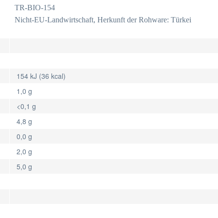
TR-BIO-154
Nicht-EU-Landwirtschaft, Herkunft der Rohware: Türkei
154 kJ (36 kcal)
1,0 g
<0,1 g
4,8 g
0,0 g
2,0 g
5,0 g