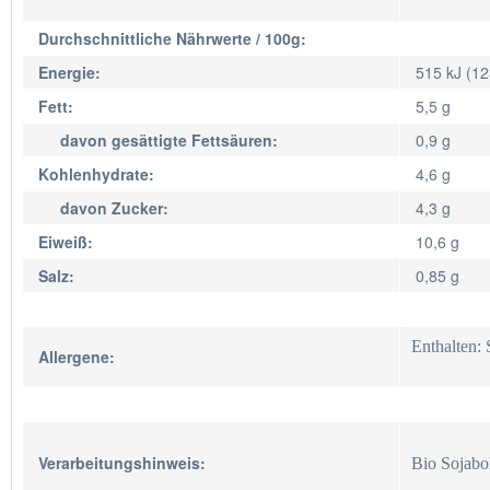
Durchschnittliche Nährwerte / 100g:
Energie:
515 kJ (12
Fett:
5,5 g
davon gesättigte Fettsäuren:
0,9 g
Kohlenhydrate:
4,6 g
davon Zucker:
4,3 g
Eiweiß:
10,6 g
Salz:
0,85 g
Enthalten: 
Allergene:
Verarbeitungshinweis:
Bio Sojaboh