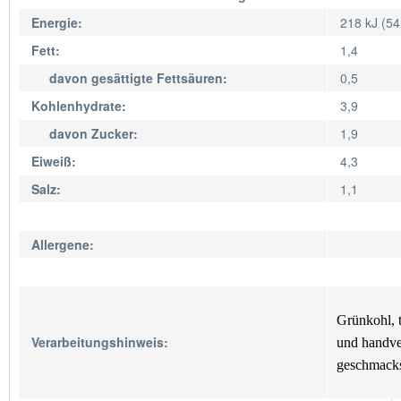
Energie:
218 kJ (54
Fett:
1,4
davon gesättigte Fettsäuren:
0,5
Kohlenhydrate:
3,9
davon Zucker:
1,9
Eiweiß:
4,3
Salz:
1,1
Allergene:
Grünkohl, t
Verarbeitungshinweis:
und handve
geschmacksg