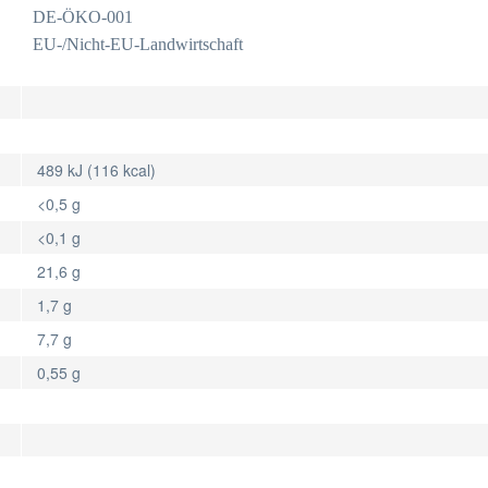
DE-ÖKO-001
EU-/Nicht-EU-Landwirtschaft
489 kJ (116 kcal)
<0,5 g
<0,1 g
21,6 g
1,7 g
7,7 g
0,55 g