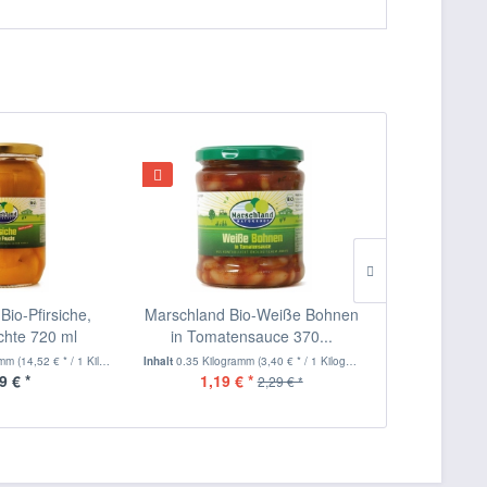
Bio-Pfirsiche,
Marschland Bio-Weiße Bohnen
Paulsen
chte 720 ml
in Tomatensauce 370...
Senfgu
amm
(14,52 € * / 1 Kilogramm)
Inhalt
0.35 Kilogramm
(3,40 € * / 1 Kilogramm)
Inhalt
0.34 Kilog
9 € *
1,19 € *
2,
2,29 € *