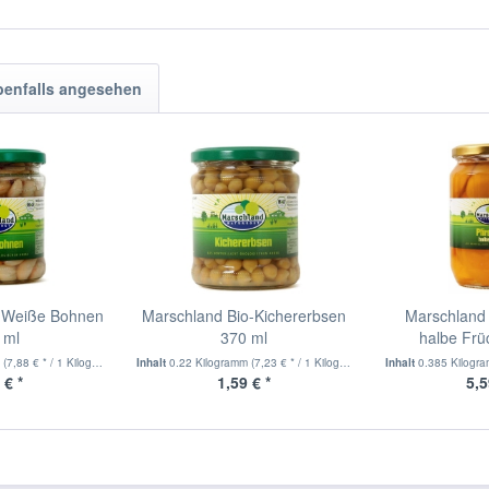
benfalls angesehen
o-Weiße Bohnen
Marschland Bio-Kichererbsen
Marschland 
 ml
370 ml
halbe Frü
m
(7,88 € * / 1 Kilogramm)
Inhalt
0.22 Kilogramm
(7,23 € * / 1 Kilogramm)
Inhalt
0.385 Kilogr
 € *
1,59 € *
5,5