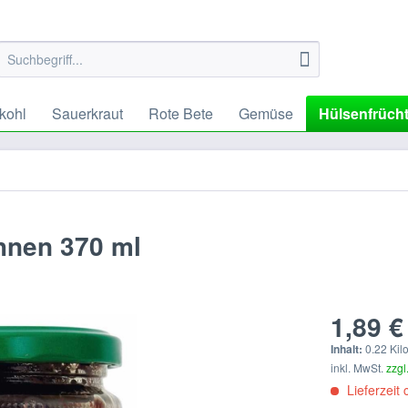
kohl
Sauerkraut
Rote Bete
Gemüse
Hülsenfrüch
hnen 370 ml
1,89 €
Inhalt:
0.22 Kil
inkl. MwSt.
zzgl
Lieferzeit 