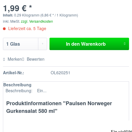
1,99 € *
Inhalt:
0.29 Kilogramm (6,86 € * / 1 Kilogramm)
inkl. MwSt.
zzgl. Versandkosten
Lieferzeit ca. 5 Tage
In den
Warenkorb
Merken
Bewerten
Artikel-Nr.:
OL620251
Beschreibung
Beschreibung: Ein...
Produktinformationen "Paulsen Norweger
Gurkensalat 580 ml"
Ein vielfäl