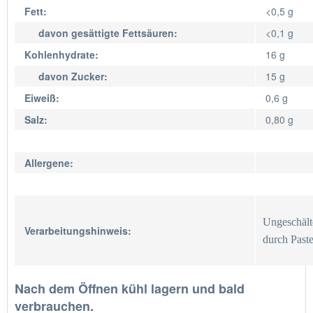
Fett:
<0,5 g
davon gesättigte Fettsäuren:
<0,1 g
Kohlenhydrate:
16 g
davon Zucker:
15 g
Eiweiß:
0,6 g
Salz:
0,80 g
Allergene:
Ungeschälte
Verarbeitungshinweis:
durch Paste
Nach dem Öffnen kühl lagern und bald
verbrauchen.