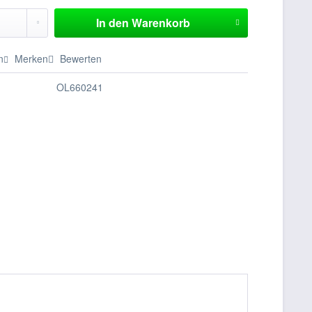
In den
Warenkorb
n
Merken
Bewerten
OL660241