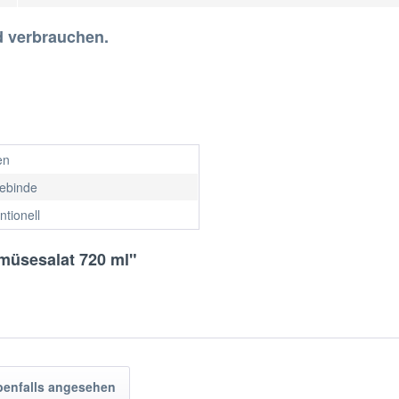
d verbrauchen.
en
gebinde
tionell
müsesalat 720 ml"
benfalls angesehen