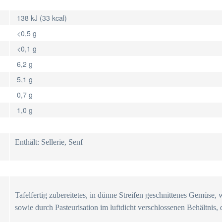
138 kJ (33 kcal)
<0,5 g
<0,1 g
6,2 g
5,1 g
0,7 g
1,0 g
Enthält: Sellerie, Senf
Tafelfertig zubereitetes, in dünne Streifen geschnittenes Gemüse,
sowie durch Pasteurisation im luftdicht verschlossenen Behältnis, 