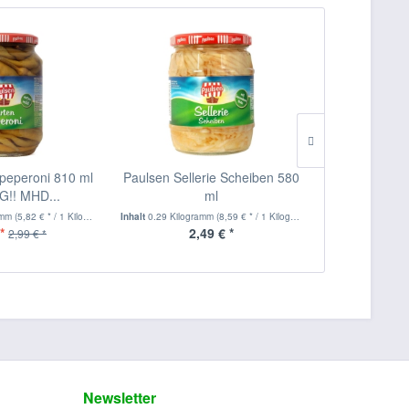
npeperoni 810 ml
Paulsen Sellerie Scheiben 580
Paulsen Swe
!! MHD...
ml
7
amm
(5,82 € * / 1 Kilogramm)
Inhalt
0.29 Kilogramm
(8,59 € * / 1 Kilogramm)
Inhalt
0.42 Kilog
*
2,49 € *
2,
2,99 € *
Newsletter