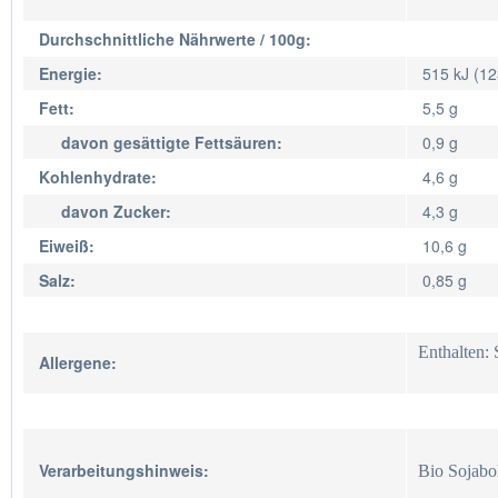
Durchschnittliche Nährwerte / 100g:
Energie:
515 kJ (12
Fett:
5,5 g
davon gesättigte Fettsäuren:
0,9 g
Kohlenhydrate:
4,6 g
davon Zucker:
4,3 g
Eiweiß:
10,6 g
Salz:
0,85 g
Enthalten: 
Allergene:
Verarbeitungshinweis:
Bio Sojaboh