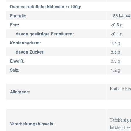
Durchschnittliche Nährwerte / 100g:
Energie:
188 kJ (44
Fett:
<0,5 g
davon gesättigte Fettsäuren:
<0,1 g
Kohlenhydrate:
9,5 g
davon Zucker:
8,5 g
Eiweiß:
0,9 g
Salz:
1,2 g
Enthält: Se
Allergene:
Tafelfertig
Verarbeitungshinweis:
luftdicht v