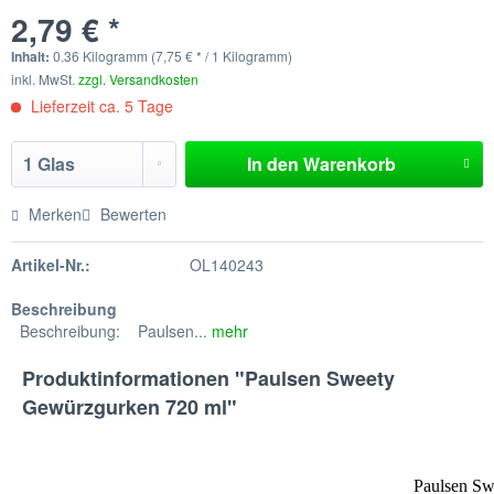
2,79 € *
Inhalt:
0.36 Kilogramm (7,75 € * / 1 Kilogramm)
inkl. MwSt.
zzgl. Versandkosten
Lieferzeit ca. 5 Tage
In den
Warenkorb
Merken
Bewerten
Artikel-Nr.:
OL140243
Beschreibung
Beschreibung: Paulsen...
mehr
Produktinformationen "Paulsen Sweety
Gewürzgurken 720 ml"
Paulsen Swe