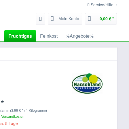
Service/Hilfe
Mein Konto
0,00 € *
e
Fruchtiges
Feinkost
%Angebote%
 *
gramm (3,99 € * / 1 Kilogramm)
. Versandkosten
ca. 5 Tage