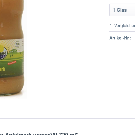
Vergleiche
Artikel-Nr.:
io-Apfelmark ungesüßt 720 ml"