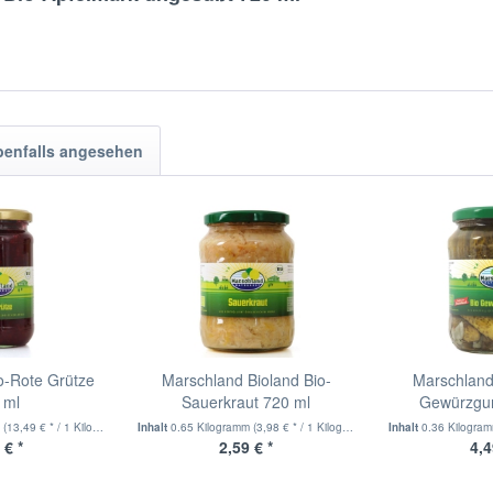
benfalls angesehen
o-Rote Grütze
Marschland Bioland Bio-
Marschland
 ml
Sauerkraut 720 ml
Gewürzgur
m
(13,49 € * / 1 Kilogramm)
Inhalt
0.65 Kilogramm
(3,98 € * / 1 Kilogramm)
Inhalt
0.36 Kilogra
 € *
2,59 € *
4,4