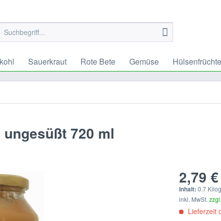
kohl
Sauerkraut
Rote Bete
Gemüse
Hülsenfrücht
 ungesüßt 720 ml
2,79 €
Inhalt:
0.7 Kilo
inkl. MwSt.
zzgl
Lieferzeit 