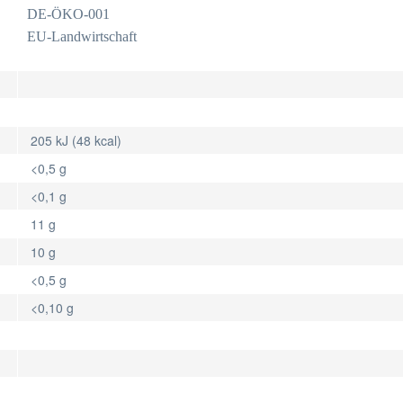
DE-ÖKO-001
EU-Landwirtschaft
205 kJ (48 kcal)
<0,5 g
<0,1 g
11 g
10 g
<0,5 g
<0,10 g