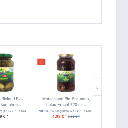
 Bioland Bio-
Marschland Bio-Pflaumen,
Marsc
ken ohne...
halbe Frucht 720 ml...
Waldheide
mm
(12,47 € * / 1 Kilogramm)
Inhalt
0.385 Kilogramm
(5,17 € * / 1 Kilogramm)
Inhalt
0.125 Kilo
9 € *
1,99 € *
4,
3,99 € *