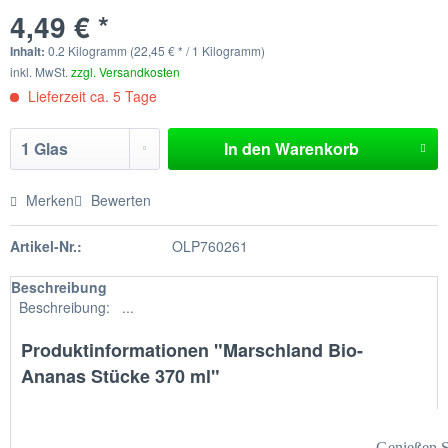
4,49 € *
Inhalt:
0.2 Kilogramm (22,45 € * / 1 Kilogramm)
inkl. MwSt.
zzgl. Versandkosten
Lieferzeit ca. 5 Tage
In den
Warenkorb
Merken
Bewerten
Artikel-Nr.:
OLP760261
Beschreibung
Beschreibung: ...
Produktinformationen "Marschland Bio-
Ananas Stücke 370 ml"
Genießen S