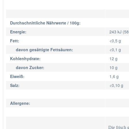
Durchschnittliche Nährwerte / 100g:
Energie:
243 kJ (58
Fett:
<0,5 g
davon gesättigte Fettsäuren:
<0,1 g
Kohlenhydrate:
12 g
davon Zucker:
10 g
Eiweiß:
1,6 g
Salz:
<0,10 g
Allergene:
Die frisch 