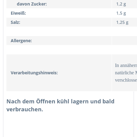
davon Zucker:
1,2 g
Eiweiß:
1,5 g
Salz:
1,25 g
Allergene:
In annäher
Verarbeitungshinweis:
natürliche 
verschlosse
Nach dem Öffnen kühl lagern und bald
verbrauchen.