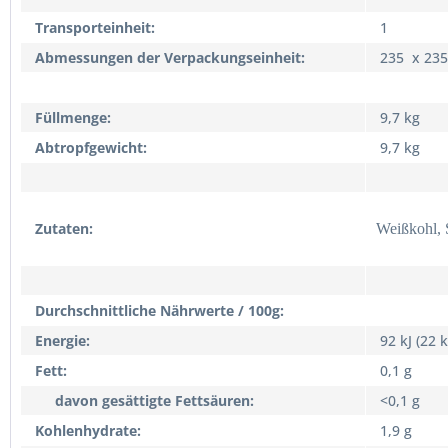
Transporteinheit:
1
Abmessungen der Verpackungseinheit:
235 x 23
Füllmenge:
9,7 kg
Abtropfgewicht:
9,7 kg
Zutaten:
Weißkohl, S
Durchschnittliche Nährwerte / 100g:
Energie:
92 kJ (22 
Fett:
0,1 g
davon gesättigte Fettsäuren:
<0,1 g
Kohlenhydrate:
1,9 g