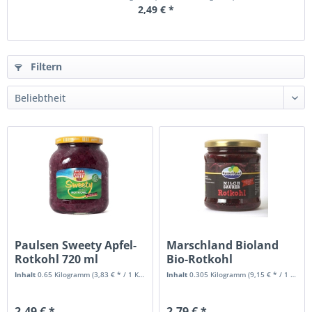
2,49 € *
Filtern
Paulsen Sweety Apfel-
Marschland Bioland
Rotkohl 720 ml
Bio-Rotkohl
milchsauer 370 ml
Inhalt
0.65 Kilogramm
(3,83 € * / 1 Kilogramm)
Inhalt
0.305 Kilogramm
(9,15 € * / 1 Kilogramm)
2,49 € *
2,79 € *