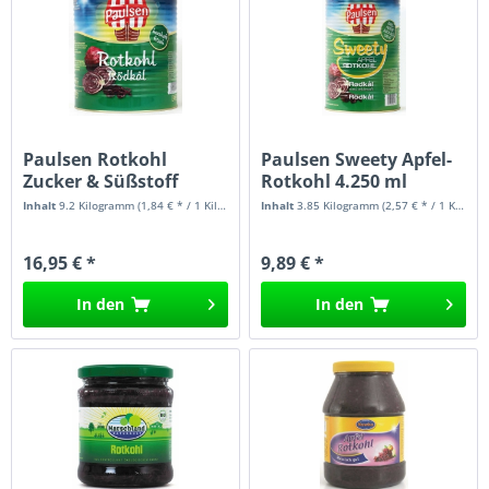
Paulsen Rotkohl
Paulsen Sweety Apfel-
Zucker & Süßstoff
Rotkohl 4.250 ml
10.200 ml
Inhalt
9.2 Kilogramm
(1,84 € * / 1 Kilogramm)
Inhalt
3.85 Kilogramm
(2,57 € * / 1 Kilogramm)
16,95 € *
9,89 € *
In den
In den