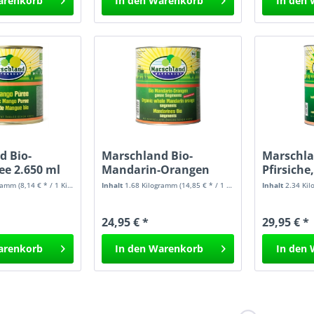
arenkorb
In den
Warenkorb
In den
d Bio-
Marschland Bio-
Marschla
e 2.650 ml
Mandarin-Orangen
Pfirsiche
3.100 ml
4.250 ml
gramm
(8,14 € * / 1 Kilogramm)
Inhalt
1.68 Kilogramm
(14,85 € * / 1 Kilogramm)
Inhalt
2.34 Ki
24,95 € *
29,95 € *
arenkorb
In den
Warenkorb
In den