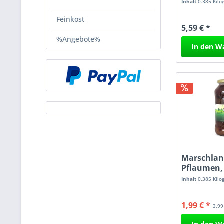
720 ml
Inhalt
0.385 Kil
Feinkost
5,59 € *
%Angebote%
In den
W
Marschlan
Pflaumen,
720 ml...
Inhalt
0.385 Kil
1,99 € *
3,99