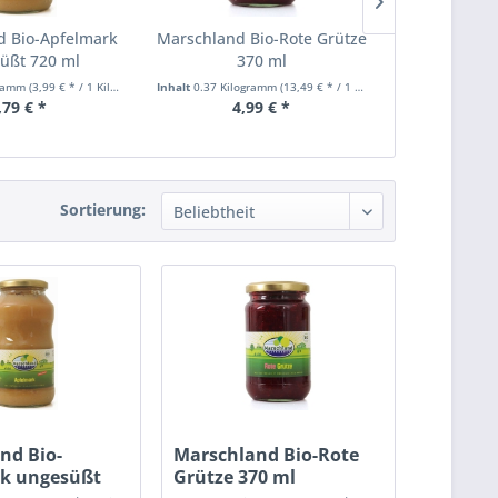
d Bio-Apfelmark
Marschland Bio-Rote Grütze
Marschland 
üßt 720 ml
370 ml
halbe Fru
gramm
(3,99 € * / 1 Kilogramm)
Inhalt
0.37 Kilogramm
(13,49 € * / 1 Kilogramm)
Inhalt
0.385 Kil
,79 € *
4,99 € *
1,99 €
Sortierung:
nd Bio-
Marschland Bio-Rote
k ungesüßt
Grütze 370 ml