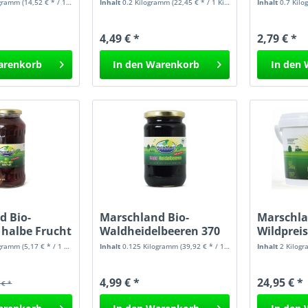
720 ml
ogramm
(14,52 € * / 1 Kilogramm)
Inhalt
0.2 Kilogramm
(22,45 € * / 1 Kilogramm)
Inhalt
0.7 Kil
4,49 € *
2,79 € *
arenkorb
In den
Warenkorb
In den
d Bio-
Marschland Bio-
Marschla
 halbe Frucht
Waldheidelbeeren 370
Wildpreis
ml
ogramm
(5,17 € * / 1 Kilogramm)
Inhalt
0.125 Kilogramm
(39,92 € * / 1 Kilogramm)
Inhalt
2 Kilog
4,99 € *
24,95 € *
 € *