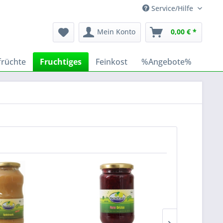
Service/Hilfe
Mein Konto
0,00 € *
früchte
Fruchtiges
Feinkost
%Angebote%