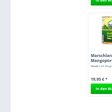
In den
W
Marschlan
Mangopüre
Inhalt
2.45 Kilo
19,95 € *
In den
W