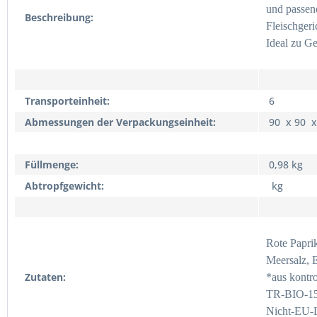
und passend
Beschreibung:
Fleischgeri
Ideal zu Geg
Transporteinheit:
6
Abmessungen der Verpackungseinheit:
90 x 90 
Füllmenge:
0,98 kg
Abtropfgewicht:
kg
Rote Paprik
Meersalz, E
Zutaten:
*aus kontr
TR-BIO-1
Nicht-EU-L