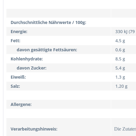
Durchschnittliche Nährwerte / 100g:
Energie:
330 kJ (79
Fett:
4,5 g
davon gesättigte Fettsäuren:
0,6 g
Kohlenhydrate:
8,5 g
davon Zucker:
5,4 g
Eiweiß:
1,3 g
Salz:
1,20 g
Allergene:
Verarbeitungshinweis:
Die Zutaten